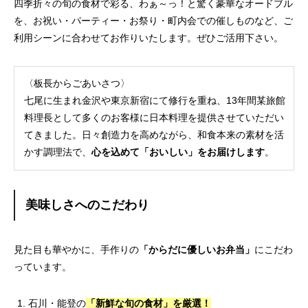
四季折々の旬の食材で彩る、わぁ～っ！と驚く豪華なオードブル
を、お祝い・パーティー・お祭り・町内会での催しものなど、ご
利用シーンに合わせてお作りいたします。ぜひご活用下さい。
〈板長からごあいさつ〉
七尾に生まれ金沢や東京新宿にて修行を重ね、13年間某旅館
料理長として多くのお客様に日本料理を提供させていただい
てきました。日々創造力を高めながら、和食本来の素材を活
かす調理法で、
心を込めて「おいしい」をお届けします
。
美味しさへのこだわり
見た目も華やかに、手作りの
「からだに優しいお弁当」
にこだわ
っています。
石川・能登の
「新鮮な旬の食材」を厳選！