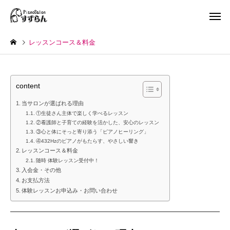
レッスンコース＆料金
content
当サロンが選ばれる理由
①生徒さん主体で楽しく学べるレッスン
②看護師と子育ての経験を活かした、安心のレッスン
③心と体にそっと寄り添う「ピアノヒーリング」
④432Hzのピアノがもたらす、やさしい響き
レッスンコース＆料金
随時 体験レッスン受付中！
入会金・その他
お支払方法
体験レッスンお申込み・お問い合わせ