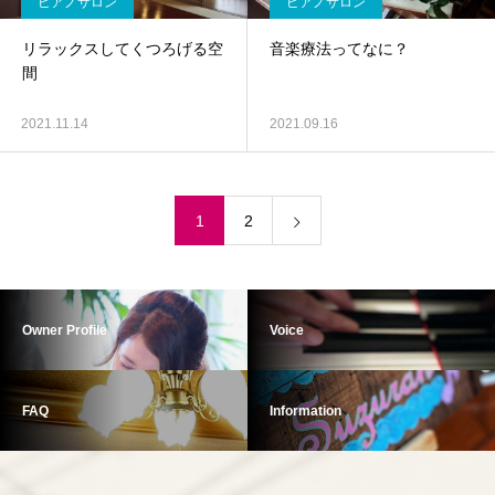
ピアノサロン
ピアノサロン
リラックスしてくつろげる空
音楽療法ってなに？
間
2021.11.14
2021.09.16
1
2
Owner Profile
Voice
FAQ
Information