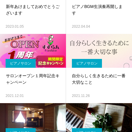
新年あけましておめでとうご
ピアノBGM生演奏再開しま
ざいます
す
2023.01.05
2022.04.04
ピアノサロン
ピアノサロン
サロンオープン１周年記念キ
自分らしく生きるために一番
ャンペーン
大切なこと
2021.12.01
2021.11.26