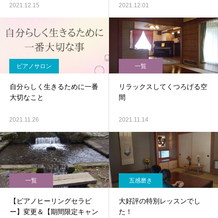
2021.12.15
2021.12.01
ピアノサロン
一覧
自分らしく生きるために一番
リラックスしてくつろげる空
大切なこと
間
2021.11.26
2021.11.14
一覧
五感磨き
【ピアノヒーリングセラピ
大好評の特別レッスンでし
ー】変更＆【期間限定キャン
た！