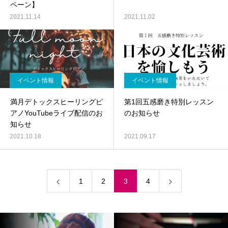
ペーン】
2021.11.14
2021.11.02
イベント情報
イベント情報
満月デトックスヒーリングピ
第1回五感磨き特別レッスン
アノYouTubeライブ配信のお
のお知らせ
知らせ
2021.10.18
2021.09.17
1
2
3
4